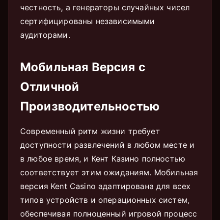
честность, а генераторы случайных чисел
сертифицированы независимыми
аудиторами.
Мобильная Версия с
Отличной
Производительностью
Современный ритм жизни требует
доступности развлечений в любом месте и
в любое время, и Кент Казино полностью
соответствует этим ожиданиям. Мобильная
версия Kent Casino адаптирована для всех
типов устройств и операционных систем,
обеспечивая полноценный игровой процесс