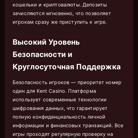
кошельки и криптовалюты. Депозиты
зачисляются мгновенно, что позволяет
игрокам сразу же приступить к игре.
Высокий Уровень
Безопасности и
Круглосуточная Поддержка
Безопасность игроков — приоритет номер
один для Kent Casino. Платформа
использует современные технологии
шифрования данных, что гарантирует
полную конфиденциальность личной
информации и финансовых транзакций. Все
игры проходят регулярную проверку на