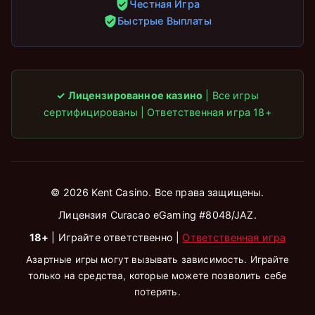
Честная Игра
Быстрые Выплаты
✓ Лицензированное казино
| Все игры
сертифицированы | Ответственная игра 18+
© 2026 Kent Casino. Все права защищены.
Лицензия Curacao eGaming #8048/JAZ.
18+
| Играйте ответственно |
Ответственная игра
Азартные игры могут вызывать зависимость. Играйте
только на средства, которые можете позволить себе
потерять.