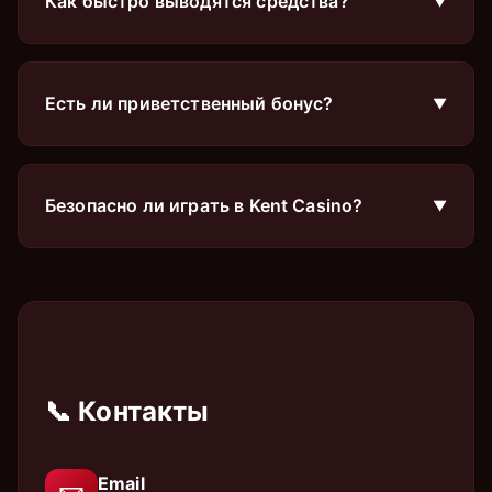
Как быстро выводятся средства?
играть!
Visa/Mastercard, электронные кошельки
(Skrill, Neteller, WebMoney), криптовалюты
Одно из главных преимуществ Kent Casino
(Bitcoin, Ethereum, USDT) и банковские
— мгновенные выплаты. Большинство
Есть ли приветственный бонус?
переводы. Минимальная сумма депозита —
запросов на вывод обрабатываются в
500₽.
течение 15 минут. Максимальное время
Да! Новые игроки получают щедрый
ожидания для банковских переводов — до
приветственный бонус до 100 000₽ + 200
Безопасно ли играть в Kent Casino?
24 часов.
фриспинов на первые три депозита. Бонус
активируется автоматически при
Абсолютно безопасно! Kent Casino
пополнении счета.
использует SSL-шифрование для защиты
данных, имеет лицензию Curacao и
регулярно проходит аудит честности игр
независимыми компаниями. Все ваши
📞 Контакты
данные и средства под надежной защитой.
Email