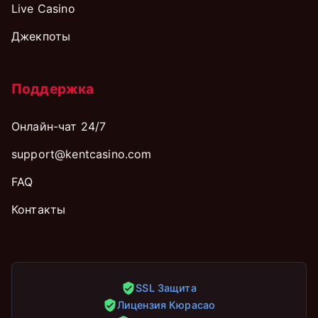
Live Casino
Джекпоты
Поддержка
Онлайн-чат 24/7
support@kentcasino.com
FAQ
Контакты
SSL Защита
Лицензия Кюрасао