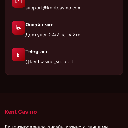
📧
support@kentcasino.com
Онлайн-чат
💬
Доступен 24/7 на сайте
Telegram
📱
@kentcasino_support
Kent Casino
Лицензированное онлайн-казино с лучшими