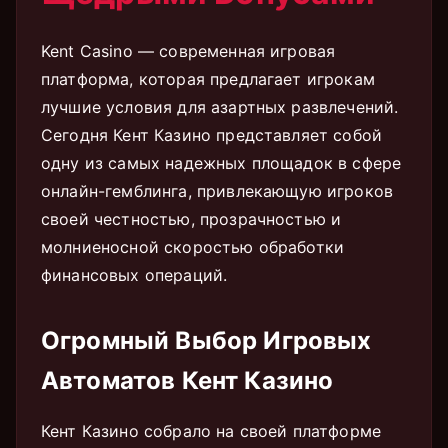
Kent Casino — современная игровая
платформа, которая предлагает игрокам
лучшие условия для азартных развлечений.
Сегодня Кент Казино представляет собой
одну из самых надежных площадок в сфере
онлайн-гемблинга, привлекающую игроков
своей честностью, прозрачностью и
молниеносной скоростью обработки
финансовых операций.
Огромный Выбор Игровых
Автоматов Кент Казино
Кент Казино собрало на своей платформе